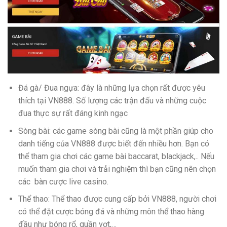
Đá gà/ Đua ngựa: đây là những lựa chọn rất được yêu
thích tại
VN888.
Số lượng các trận đấu và những cuộc
đua thực sự rất đáng kinh ngạc
Sòng bài: các game sòng bài cũng là một phần giúp cho
danh tiếng của
VN888
được biết đến nhiều hơn. Bạn có
thể tham gia chơi các game bài baccarat, blackjack,.. Nếu
muốn tham gia chơi và trải nghiệm thì bạn cũng nên chọn
các bàn cược live casino.
Thể thao: Thể thao được cung cấp bởi
VN888
, người chơi
có thể đặt cược bóng đá và những môn thể thao hàng
đầu như bóng rổ, quần vợt,…