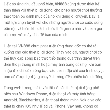
Để đáp ứng nhu cầu phổ biến,
VN888
cũng được thiết kế
thân thiện với thiết bị di động, cho phép người chơi thưởng
thức toàn bộ danh mục của nó khi đang di chuyển. Đây là
một lựa chọn tuyệt vời cho những người chơi có cuộc sống
bận rộn và hiếm khi dành nhiều thời gian ở nhà, và tham gia
cá cược với máy tính để bàn của mình.
Hiện tại,
VN888
chưa phát triển ứng dụng gốc có thể tải
xuống cho các thiết bị di động. Thay vào đó, người chơi có
thể truy cập sòng bạc trực tiếp thông qua trình duyệt trên
điện thoại thông minh hoặc máy tính bảng của họ. Khi bạn
nhập địa chỉ của sòng bạc vào thanh địa chỉ của trình duyệt,
bạn sẽ được tự động chuyển hướng đến phiên bản di động.
Trang web tương thích với tất cả các thiết bị di động phổ
biến như Windows Phone, điện thoại và máy tính bảng
Android, Blackberries, điện thoại thông minh Nokia và các
thiết bị chạy iOS như iPad và iPhone. Vậy nên, không có