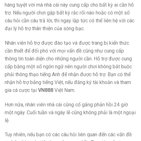
hàng tuyệt vời mà nhà cái này cung cấp cho bất kỳ ai cần hỗ
trợ. Nếu người chơi gặp bất kỳ rắc rối nào hoặc có một số
câu hỏi cần câu trả lời, thì ngay lập tức có thể liên hệ với các
đại lý hỗ trợ thân thiện của sòng bạc.
Nhân viên hỗ trợ được đào tạo và được trang bị kiến thức
cần thiết để đối phó với mọi vấn đề cũng như cung cấp
thông tin toàn diện cho những người cần. Hỗ trợ được cung
cấp bằng một số ngôn ngữ nên người chơi không bắt buộc
phải thông thạo tiếng Anh để nhận được hỗ trợ. Bạn có thể
nhận hỗ trợ bằng tiếng Việt, nếu đăng ký tài khoản và tham
gia cá cược tại
VN888
Việt Nam.
Hơn nữa, nhân viên nhà cái cũng cố gắng phản hồi 24 giờ
một ngày. Cuối tuần và ngày lễ cũng không phải là một ngoại
lệ.
Tuy nhiên, nếu bạn có các câu hỏi liên quan đến các vấn đề