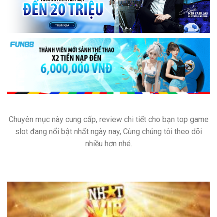
Chuyên mục này cung cấp, review chi tiết cho bạn top game
slot đang nổi bật nhất ngày nay, Cùng chúng tôi theo dõi
nhiều hơn nhé.