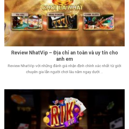
Review NhatVip – Địa chỉ an toàn và uy tín cho
anh em
Review NhatVip với những đánh giá nhận định chính xác nhất từ giới
chuyên gia lẫn người chơi lâu năm ngay dưới ...