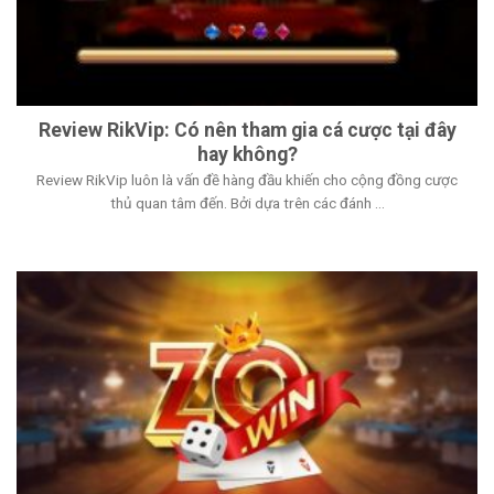
Review RikVip: Có nên tham gia cá cược tại đây
hay không?
Review RikVip luôn là vấn đề hàng đầu khiến cho cộng đồng cược
thủ quan tâm đến. Bởi dựa trên các đánh ...