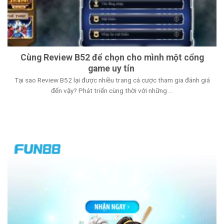
Cùng Review B52 để chọn cho mình một cổng
game uy tín
Tại sao Review B52 lại được nhiều trang cá cược tham gia đánh giá
đến vậy? Phát triển cùng thời với những ...