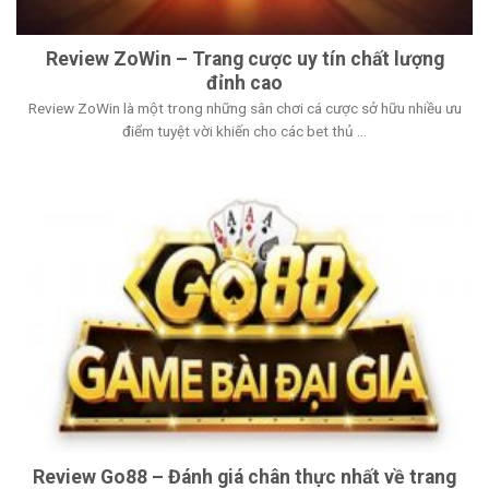
Review ZoWin – Trang cược uy tín chất lượng
đỉnh cao
Review ZoWin là một trong những sân chơi cá cược sở hữu nhiều ưu
điểm tuyệt vời khiến cho các bet thủ ...
Review Go88 – Đánh giá chân thực nhất về trang