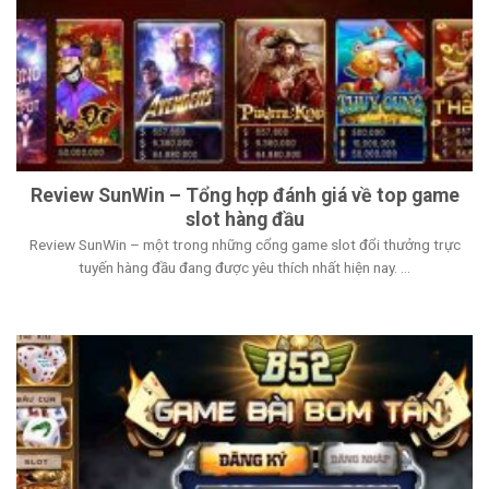
Review SunWin – Tổng hợp đánh giá về top game
slot hàng đầu
Review SunWin – một trong những cổng game slot đổi thưởng trực
tuyến hàng đầu đang được yêu thích nhất hiện nay. ...