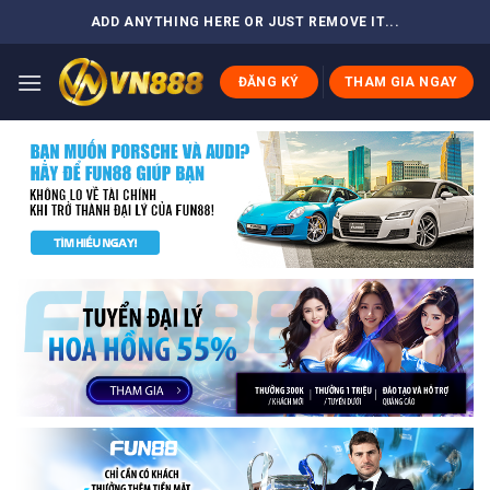
Skip
ADD ANYTHING HERE OR JUST REMOVE IT...
to
content
ĐĂNG KÝ
THAM GIA NGAY