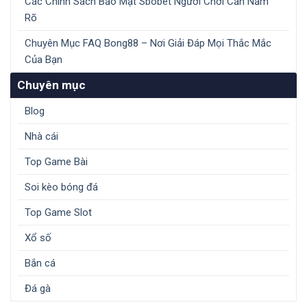
Các Chính Sách Bảo Mật Sbobet Người Chơi Cần Nắm
Rõ
Chuyên Mục FAQ Bong88 – Nơi Giải Đáp Mọi Thắc Mắc
Của Bạn
Chuyên mục
Blog
Nhà cái
Top Game Bài
Soi kèo bóng đá
Top Game Slot
Xổ số
Bắn cá
Đá gà