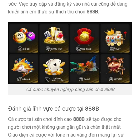
sức. Việc truy cập và đăng ký vào nhà cái cũng dễ dàng
khiến anh em thực sự thích thú chọn
888B
.
Cá cược chuyên nghiệp cùng sân chơi 888B
Đánh giá lĩnh vực cá cược tại 888B
Cá cược tại sân chơi đỉnh cao
888B
sẽ tạo được cho
người chơi một không gian gần gũi và chân thật nhất.
Giao diện cá cược với tone màu vàng đen mang lại sự