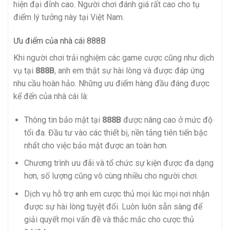
hiện đại đỉnh cao. Người chơi đánh giá rất cao cho tụ
điểm lý tưởng này tại Việt Nam.
Ưu điểm của nhà cái 888B
Khi người chơi trải nghiệm các game cược cũng như dịch
vụ tại
888B
, anh em thật sự hài lòng và được đáp ứng
nhu cầu hoàn hảo. Những ưu điểm hàng đầu đáng được
kể đến của nhà cái là:
Thông tin bảo mật tại
888B
được nâng cao ở mức độ
tối đa. Đầu tư vào các thiết bị, nền tảng tiên tiến bậc
nhất cho việc bảo mật được an toàn hơn.
Chương trình ưu đãi và tổ chức sự kiện được đa dạng
hơn, số lượng cũng vô cùng nhiều cho người chơi.
Dịch vụ hỗ trợ anh em cược thủ mọi lúc mọi nơi nhận
được sự hài lòng tuyệt đối. Luôn luôn sẵn sàng để
giải quyết mọi vấn đề và thắc mắc cho cược thủ