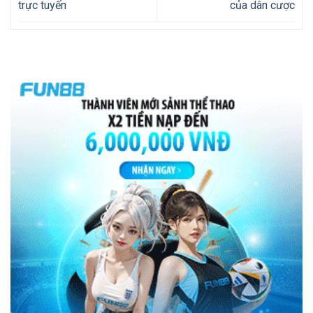
trực tuyến
của dân cược