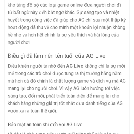
kho tàng đồ sộ các loại game online đưa người chơi đi
từ bất ngờ này đến bất ngờ khác. Sự sáng tạo và nhiệt
huyết trong công việc đã giúp cho AG chỉ sau một thập kỷ
hoạt động đã thu về cho mình một khoản lợi nhuận không
hề nhỏ và hơn hết chính là sự yêu thích và hài lòng của
người chơi.
Điều gì đã làm nên tên tuổi của AG Live
Điều khiến người ta nhớ đến
AG Live
không chỉ là sự mới
mẻ trong các trò chơi được tung ra thị trường hằng năm
mà hơn cả đó chính là chất lượng game và dịch vụ mà AG
mang lại cho người chơi. Vì vậy AG luôn hướng tới việc
sáng tạo, đổi mới, phát triển toàn diện để mang lại cho
khách hàng những giá trị tốt nhất đưa danh tiếng của AG
vươn xa ra toàn thế giới.
Bảo mật an toàn khi đến với AG Live