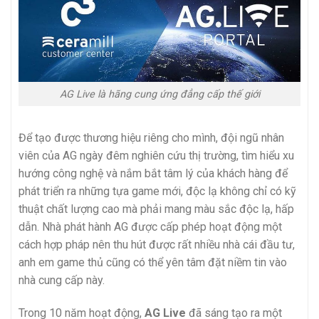
AG Live là hãng cung ứng đẳng cấp thế giới
Để tạo được thương hiệu riêng cho mình, đội ngũ nhân
viên của AG ngày đêm nghiên cứu thị trường, tìm hiểu xu
hướng công nghệ và nắm bắt tâm lý của khách hàng để
phát triển ra những tựa game mới, độc lạ không chỉ có kỹ
thuật chất lượng cao mà phải mang màu sắc độc lạ, hấp
dẫn. Nhà phát hành AG được cấp phép hoạt động một
cách hợp pháp nên thu hút được rất nhiều nhà cái đầu tư,
anh em game thủ cũng có thể yên tâm đặt niềm tin vào
nhà cung cấp này.
Trong 10 năm hoạt động,
AG Live
đã sáng tạo ra một