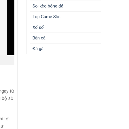
Soi kèo bóng đá
Top Game Slot
Xổ số
Bắn cá
Đá gà
ngay từ
i bộ số
ì tới
hử