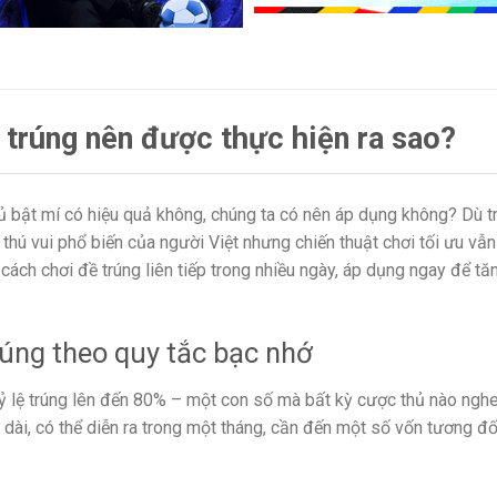
trúng nên được thực hiện ra sao?
 bật mí có hiệu quả không, chúng ta có nên áp dụng không? Dù t
 thú vui phổ biến của người Việt nhưng chiến thuật chơi tối ưu vẫ
4 cách chơi đề trúng liên tiếp trong nhiều ngày, áp dụng ngay để tă
úng theo quy tắc bạc nhớ
ỷ lệ trúng lên đến 80% – một con số mà bất kỳ cược thủ nào nghe
t dài, có thể diễn ra trong một tháng, cần đến một số vốn tương đố