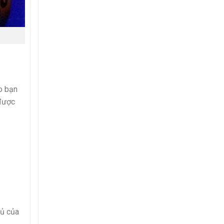
o bạn
 được
gủ của