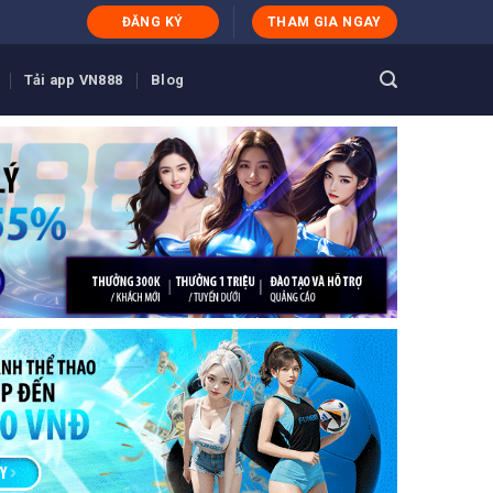
ĐĂNG KÝ
THAM GIA NGAY
Tải app VN888
Blog