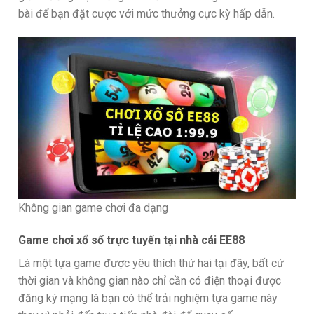
bài để bạn đặt cược với mức thưởng cực kỳ hấp dẫn.
Không gian game chơi đa dạng
Game chơi xổ số trực tuyến tại nhà cái EE88
Là một tựa game được yêu thích thứ hai tại đây, bất cứ
thời gian và không gian nào chỉ cần có điện thoại được
đăng ký mạng là bạn có thể trải nghiệm tựa game này