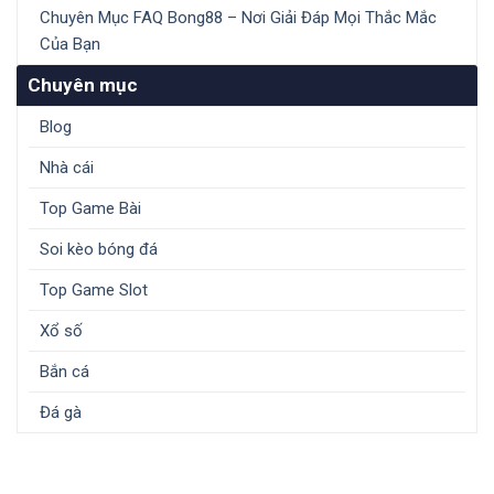
Chuyên Mục FAQ Bong88 – Nơi Giải Đáp Mọi Thắc Mắc
Của Bạn
Chuyên mục
Blog
Nhà cái
Top Game Bài
Soi kèo bóng đá
Top Game Slot
Xổ số
Bắn cá
Đá gà