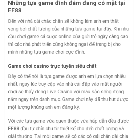
Những tựa game đình đám đang có mặt tại
EE88
Đến với nhà cái chắc chắn sẽ không làm anh em thất
vọng bởi chất lượng của những tựa game tại đây. Khi nhu
cầu chơi game cá cược online của giới trẻ ngày càng cao
thì các nhà phát triển cũng không ngại để trang bị cho
mình những tựa game chơi cực đỉnh.
Game chơi casino trực tuyến siêu chất
Đây có thể nói là tựa game được anh em lựa chọn nhiều
nhất, ngay lúc truy cập vào nhà cái đập vào mắt người
chơi sẽ thấy dòng Live Casino với màu sắc sống động
nằm ngay trên danh mục. Game chơi này đã thu hút được
một lượng khủng anh em đăng ký.
Với các tựa game vừa quen thuộc vừa hấp dẫn đều được
EE88
đầu tư chỉn chu từ thiết kế cho đến chất lượng và
giải thưởng. Tại mỗi game sẽ có các cô gái chân dài chia