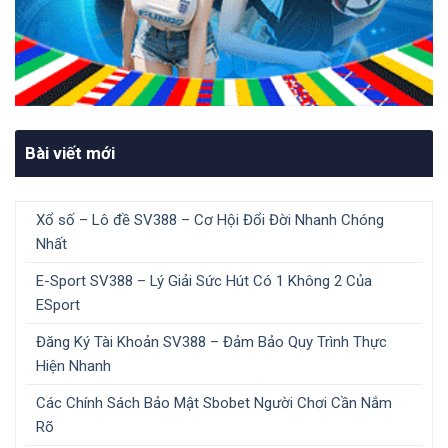
Bài viết mới
Xổ số – Lô đề SV388 – Cơ Hội Đổi Đời Nhanh Chóng
Nhất
E-Sport SV388 – Lý Giải Sức Hút Có 1 Không 2 Của
ESport
Đăng Ký Tài Khoản SV388 – Đảm Bảo Quy Trình Thực
Hiện Nhanh
Các Chính Sách Bảo Mật Sbobet Người Chơi Cần Nắm
Rõ