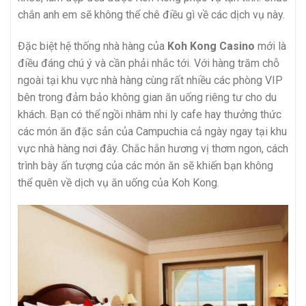
chắn anh em sẽ không thể chê điều gì về các dịch vụ này.
Đặc biệt hệ thống nhà hàng của
Koh Kong Casino
mới là
điều đáng chú ý và cần phải nhắc tới. Với hàng trăm chỗ
ngoài tại khu vực nhà hàng cùng rất nhiều các phòng VIP
bên trong đảm bảo không gian ăn uống riêng tư cho du
khách. Bạn có thể ngồi nhâm nhi ly cafe hay thưởng thức
các món ăn đặc sản của Campuchia cả ngày ngay tại khu
vực nhà hàng nơi đây. Chắc hắn hương vị thơm ngon, cách
trình bày ấn tượng của các món ăn sẽ khiến bạn không
thể quên về dịch vụ ăn uống của Koh Kong.