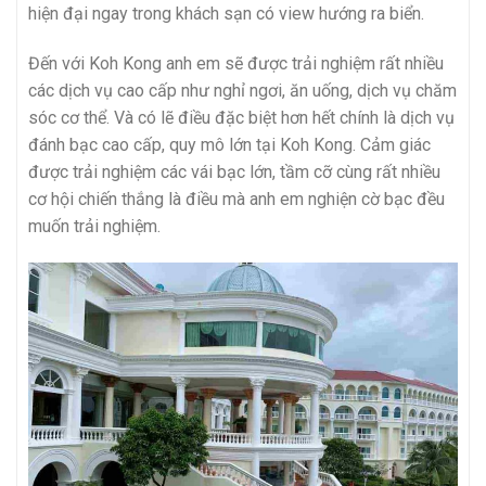
hiện đại ngay trong khách sạn có view hướng ra biển.
Đến với
Koh Kong
anh em sẽ được trải nghiệm rất nhiều
các dịch vụ cao cấp như nghỉ ngơi, ăn uống, dịch vụ chăm
sóc cơ thể. Và có lẽ điều đặc biệt hơn hết chính là dịch vụ
đánh bạc cao cấp, quy mô lớn tại Koh Kong. Cảm giác
được trải nghiệm các vái bạc lớn, tầm cỡ cùng rất nhiều
cơ hội chiến thắng là điều mà anh em nghiện cờ bạc đều
muốn trải nghiệm.