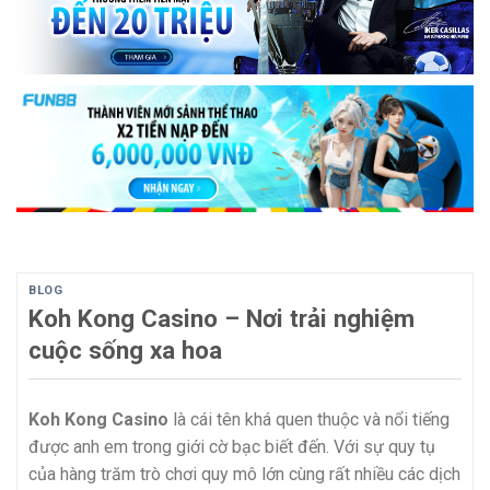
BLOG
Koh Kong Casino – Nơi trải nghiệm
cuộc sống xa hoa
Koh Kong Casino
là cái tên khá quen thuộc và nổi tiếng
được anh em trong giới cờ bạc biết đến. Với sự quy tụ
của hàng trăm trò chơi quy mô lớn cùng rất nhiều các dịch