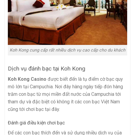
Koh Kong cung cấp rất nhiều dịch vụ cao cấp cho du khách
Dịch vụ đánh bạc tại Koh Kong
Koh Kong Casino
được biết đến là tụ điểm cờ bạc quy
mô lớn tại Campuchia. Nơi đây hàng ngày tiếp đón hàng
trăm con bạc từ mọi miền đất nước của Campuchia tới
tham dự và đặc biệt có không ít các con bạc Việt Nam
cũng tới chơi bạc tại đây.
Đánh giá điều kiện chơi bạc
Để các con bạc thích đến và sử dụng nhiều dịch vụ của