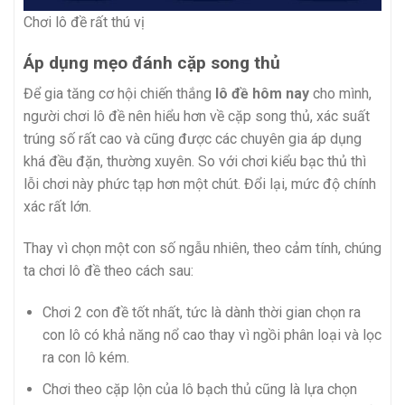
Chơi lô đề rất thú vị
Áp dụng mẹo đánh cặp song thủ
Để gia tăng cơ hội chiến thắng
lô đề hôm nay
cho mình,
người chơi lô đề nên hiểu hơn về cặp song thủ, xác suất
trúng số rất cao và cũng được các chuyên gia áp dụng
khá đều đặn, thường xuyên. So với chơi kiểu bạc thủ thì
lỗi chơi này phức tạp hơn một chút. Đổi lại, mức độ chính
xác rất lớn.
Thay vì chọn một con số ngẫu nhiên, theo cảm tính, chúng
ta chơi lô đề theo cách sau:
Chơi 2 con đề tốt nhất, tức là dành thời gian chọn ra
con lô có khả năng nổ cao thay vì ngồi phân loại và lọc
ra con lô kém.
Chơi theo cặp lộn của lô bạch thủ cũng là lựa chọn