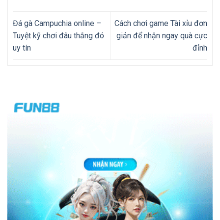
Đá gà Campuchia online –
Cách chơi game Tài xỉu đơn
Tuyệt kỹ chơi đâu thắng đó
giản để nhận ngay quà cực
uy tín
đỉnh