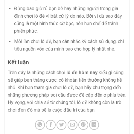
Đừng bao giờ rủ bạn bè hay những người trong gia
đình chơi lô đề vì bất cứ lý do nào. Bởi vì dù sao đây
cũng là một hình thức cờ bạc, nên hạn chế để tránh
phiền phức.
Mỗi lần chơi lô đề, bạn cân nhắc kỹ cách sử dụng, chi
tiêu nguồn vốn của mình sao cho hợp lý nhất nhé.
Kết luận
Trên đây là những cách chơi
lô đề hôm nay
kiểu gì cũng
sẽ giúp bạn thắng cược, có khoản tiền thưởng không hề
nhỏ. Khi bạn tham gia chơi lô đề, bạn hãy chú trọng đến
những phương pháp soi cầu được đề cập đến ở phía trên.
Hy vọng, với chia sẻ từ chúng tôi, lô đề không còn là trò
chơi đen đỏ mà sẽ là cuộc đấu trí của bạn.