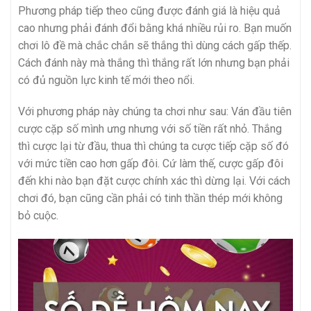
Phương pháp tiếp theo cũng được đánh giá là hiệu quả
cao nhưng phải đánh đổi bằng khá nhiều rủi ro. Bạn muốn
chơi lô đề mà chắc chắn sẽ thắng thì dùng cách gấp thếp.
Cách đánh này mà thắng thì thắng rất lớn nhưng bạn phải
có đủ nguồn lực kinh tế mới theo nổi.
Với phương pháp này chúng ta chơi như sau: Ván đầu tiên
cược cặp số mình ưng nhưng với số tiền rất nhỏ. Thắng
thì cược lại từ đầu, thua thì chúng ta cược tiếp cặp số đó
với mức tiền cao hơn gấp đôi. Cứ làm thế, cược gấp đôi
đến khi nào bạn đặt cược chính xác thì dừng lại. Với cách
chơi đó, bạn cũng cần phải có tinh thần thép mới không
bỏ cuộc.