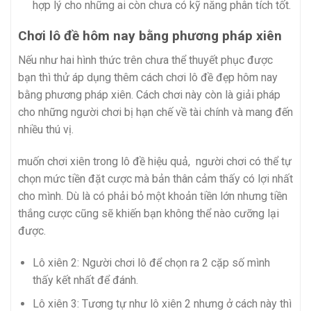
hợp lý cho những ai còn chưa có kỹ năng phân tích tốt.
Chơi lô đề hôm nay bằng phương pháp xiên
Nếu như hai hình thức trên chưa thể thuyết phục được
bạn thì thử áp dụng thêm cách chơi lô đề đẹp hôm nay
bằng phương pháp xiên. Cách chơi này còn là giải pháp
cho những người chơi bị hạn chế về tài chính và mang đến
nhiều thú vị.
muốn chơi xiên trong lô đề hiệu quả, người chơi có thể tự
chọn mức tiền đặt cược mà bản thân cảm thấy có lợi nhất
cho mình. Dù là có phải bỏ một khoản tiền lớn nhưng tiền
thắng cược cũng sẽ khiến bạn không thể nào cưỡng lại
được.
Lô xiên 2: Người chơi lô để chọn ra 2 cặp số mình
thấy kết nhất để đánh.
Lô xiên 3: Tương tự như lô xiên 2 nhưng ở cách này thì