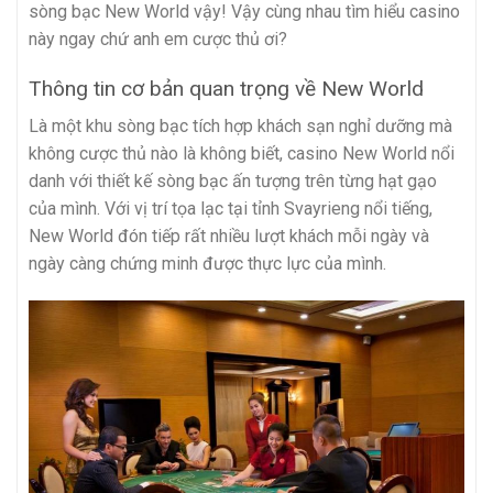
sòng bạc New World vậy! Vậy cùng nhau tìm hiểu casino
này ngay chứ anh em cược thủ ơi?
Thông tin cơ bản quan trọng về New World
Là một khu sòng bạc tích hợp khách sạn nghỉ dưỡng mà
không cược thủ nào là không biết, casino New World nổi
danh với thiết kế sòng bạc ấn tượng trên từng hạt gạo
của mình. Với vị trí tọa lạc tại tỉnh Svayrieng nổi tiếng,
New World đón tiếp rất nhiều lượt khách mỗi ngày và
ngày càng chứng minh được thực lực của mình.