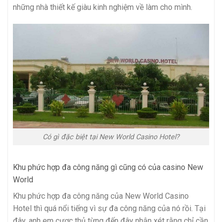
những nhà thiết kế giàu kinh nghiệm về làm cho mình.
Có gì đặc biệt tại New World Casino Hotel?
Khu phức hợp đa công năng gì cũng có của casino New
World
Khu phức hợp đa công năng của New World Casino
Hotel thì quá nổi tiếng vì sự đa công năng của nó rồi. Tại
đây, anh em cược thủ từng đến đây nhận xét rằng chỉ cần