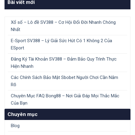
Bài viết mới
Xổ số – Lô đề SV388 – Cơ Hội Đổi Đời Nhanh Chóng
Nhất
E-Sport SV388 – Lý Giải Sức Hút Có 1 Không 2 Của
ESport
Đăng Ký Tài Khoản SV388 – Đảm Bảo Quy Trình Thực
Hiện Nhanh
Các Chính Sách Bảo Mật Sbobet Người Chơi Cần Nắm
Rõ
Chuyên Mục FAQ Bong88 – Nơi Giải Đáp Mọi Thắc Mắc
Của Bạn
Chuyên mục
Blog