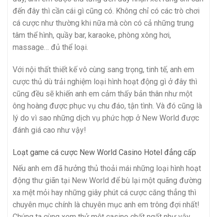
đến đây thì cần cái gì cũng có. Không chỉ có các trò chơi
cá cược như thường khi nữa mà còn có cả những trung
tâm thể hình, quầy bar, karaoke, phòng xông hơi,
massage… đủ thể loại.
Với nội thất thiết kế vô cùng sang trọng, tinh tế, anh em
cược thủ dù trải nghiệm loại hình hoạt động gì ở đây thì
cũng đều sẽ khiến anh em cảm thấy bản thân như một
ông hoàng được phục vụ chu đáo, tận tình. Và đó cũng là
lý do vì sao những dịch vụ phức hợp ở New World được
đánh giá cao như vậy!
Loạt game cá cược New World Casino Hotel đẳng cấp
Nếu anh em đã hưởng thủ thoải mái những loại hình hoạt
động thư giãn tại New World để bù lại một quãng đường
xa mệt mỏi hay những giây phút cá cược căng thẳng thì
chuyên mục chính là chuyên mục anh em trông đợi nhất!
Chúng ta cùng xem thử một casino chất ngất như vậy