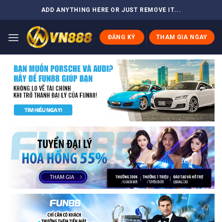
Skip
ADD ANYTHING HERE OR JUST REMOVE IT...
to
content
ĐĂNG KÝ
THAM GIA NGAY