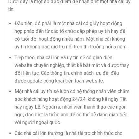
Dưới đây là một số đặc điểm để nhận biết một nhà cái uy
tín:
Đầu tiên, đó phải là một nhà cái có giấy hoạt động
hợp pháp đến từ các tổ chức cấp phép uy tín hay đã
có tuổi đời hoạt động nhiều năm. Một nhà cái không
uy tín không bao giờ trụ nổi trên thị trưởng nổi 5 năm.
Tiếp theo, nhà cái lớn và uy tín sẽ có giao diện
website chuyên nghiệp, thiết kế bắt mắt và được thay
đổi liên tục. Các thông tin, chính sách, ưu đãi đều
được update công khai trên toàn website.
Một nhà cái uy tín sẽ luôn có hệ thống nhân viên chăm
sóc khách hàng hoạt động 24/24, không kể ngày Tết
hay ngày Lễ. Ngoài ra, nhân viên thành thạo các ngôn
ngữ, đặc biệt là tiếng anh để có thể dễ dàng giao tiếp
với người ngoại quốc.
Các nhà cái lớn thường là nhà tài trợ chính thức cho