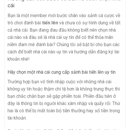
cái
Bạn là một member mới bước chân vào sảnh cá cược về
trò chơi đánh bài
tiến lên
và chưa có sự hình dung về tất
cả nhà cái. Bạn đang đau đầu không biết nên chọn nhà
cái nào và đâu sẽ là nhà cái uy tín để có thể thỏa mãn
niềm đam mê đánh bài? Chúng tôi sẽ bật bí cho bạn các
cách để biết nhà cái nào uy tín và hướng dẫn đăng ký tài
khoản nhé!
Hãy chọn một nhà cái cung cấp sảnh bài tiến lên uy tín
Trường hợp bạn vô tình nhập cuộc với những nhà cái
không uy tín hoặc thậm chí tệ hơn là không trung thực thì
bạn chắc chắn bạn sẽ gặp phiền toái. Phiền đầu tiên ở
đây là thông tin bị người khác xâm nhập và quấy rối. Thứ
hai là có thể bị mất toàn bộ tiền thưởng hay số tiền trong
tài khoản.