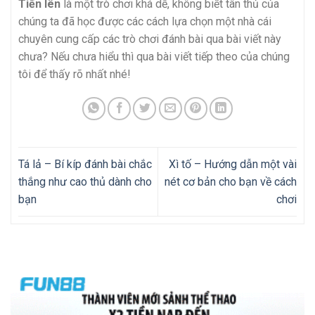
Tiến lên
là một trò chơi khá dễ, không biết tân thủ của
chúng ta đã học được các
cách lựa chọn một nhà cái
chuyên cung cấp các trò chơi đánh bài
qua bài viết này
chưa? Nếu chưa hiểu thì qua bài viết tiếp theo của chúng
tôi để thấy rõ nhất nhé!
Tá lả – Bí kíp đánh bài chắc
Xì tố – Hướng dẫn một vài
thắng như cao thủ dành cho
nét cơ bản cho bạn về cách
bạn
chơi