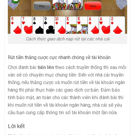
Cách thức giao dịch nạp rút tại các nhà cái
Rút tiền thắng cược cực nhanh chóng về tài khoản
Chơi đánh bài
tiến lên
theo cách truyền thống thì sau mỗi
ván sẽ có chuyên mục chung tiền. Đến với nhà cái truyền
thống, nếu thắng cược và muốn rút tiền về tài khoản ngân
hàng thì phải thực hiện các giao dịch cơ bản. Đảm bảo
tính bảo mật, an toàn cho các thành viên khi đánh bài thì
khi muốn rút tiền về tài khoản ngân hàng, nhà cái sẽ yêu
cầu bạn cung cấp thông tin số tài khoản một lần nữa.
Lời kết