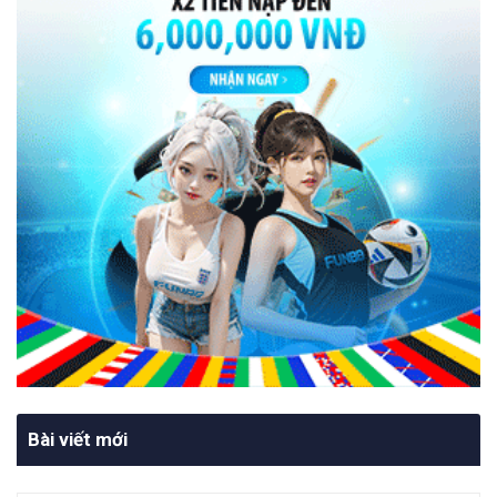
Bài viết mới